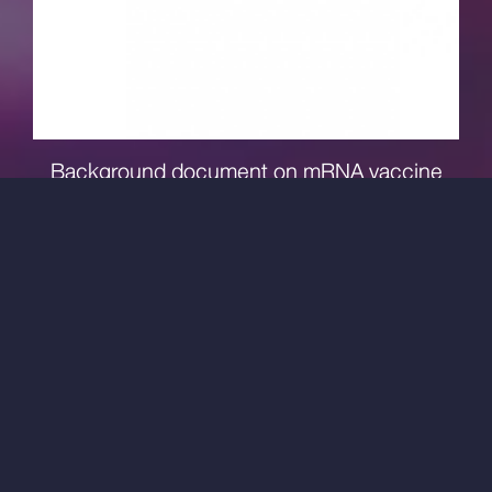
Background document on mRNA vaccine
BNT162b2 (Pfizer-BioNTech) against
COVID-19
อ่านเพิ่มเติม