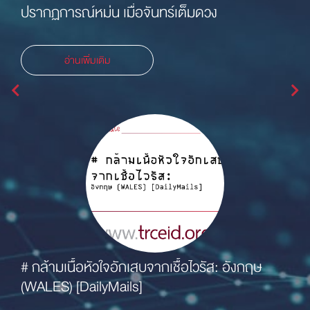
H5N1 [Promed]
อ่านเพิ่มเติม
 อังกฤษ
# ADENOVIRUS ระบาด - อินเดีย: (เบงกอลต
ตก)