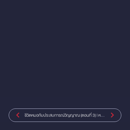
ยนใหม่ 2022 |
ชีวิตหมอกับประสบการณ์วิญญาณ (ตอนที่ 3) | หมอ
การใช้แอลก
ดื้อ.com