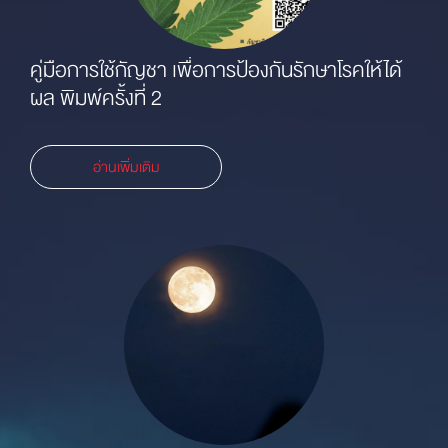
าโรคให้ได้
30 ถึง 40 ความดันสูงไม่จัดการ สมองเสื่อมแน่
อ่านเพิ่มเติม
# ไข้หวัดนกในมนุษย์ (05): CHINA (JIANGSU