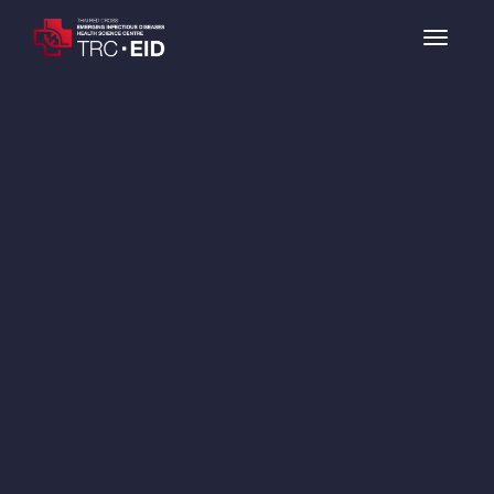
HOME
ABOUT US
OUR HISTORY
BOARD OF DIRECTOR
REWARD
GOAL
NEWS
E-LEARNING
ARTICLE
LIBRARY
VIDEO
E-BOOK