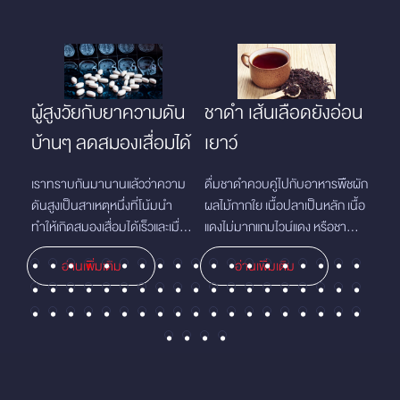
ใจ
ผู้สูงวัยกับยาความดัน
ชาดำ เส้นเลือดยังอ่อน
สาย
บ้านๆ ลดสมองเสื่อมได้
เยาว์
25
่อน
เราทราบกันมานานแล้วว่าความ
ดื่มชาดำควบคู่ไปกับอาหารพืชผัก
ควรจะ
ัว
ดันสูงเป็นสาเหตุหนึ่งที่โน้มนำ
ผลไม้กากใย เนื้อปลาเป็นหลัก เนื้อ
โยงก
ทำให้เกิดสมองเสื่อมได้เร็วและเมื่อ
แดงไม่มากแถมไวน์แดง หรือชาดำ
สามปี ทั้งนี้ การประเมินไ
ั่ง
เป็นไปแล้วจะรุนแรงขึ้นเรื่อยๆ
เป็นหลักช่วยป้องกันไม่ให้เส้นเลือด
ตัวไ
อ่านเพิ่มเติม
อ่านเพิ่มเติม
แข็งโดยดูจากการที่ไม่มีหินปูนเกาะ
ข้อ
งถึง
ที่เส้นเลือดใหญ่ที่ออกจากหัวใจ
ปฏิบ
 เส้น
สาม
ด้า
หนัก